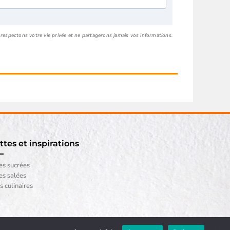
respectons votre vie privée et ne partagerons jamais vos informations.
tes et inspirations
es sucrées
es salées
 culinaires